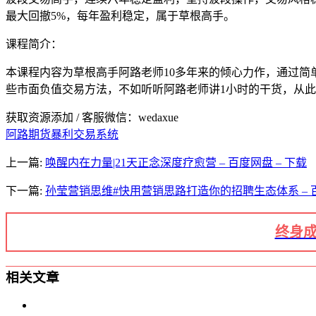
最大回撤5%，每年盈利稳定，属于草根高手。
课程简介：
本课程内容为草根高手阿路老师10多年来的倾心力作，通过
些市面负值交易方法，不如听听阿路老师讲1小时的干货，从
获取资源添加 / 客服微信：wedaxue
阿路期货暴利交易系统
上一篇:
唤醒内在力量|21天正念深度疗愈营 – 百度网盘 – 下载
下一篇:
孙莹营销思维#快用营销思路打造你的招聘生态体系 – 百
终身成
相关文章