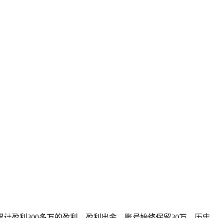
计盈利300多万的盈利。盈利出金，账号始终保留30万，历史