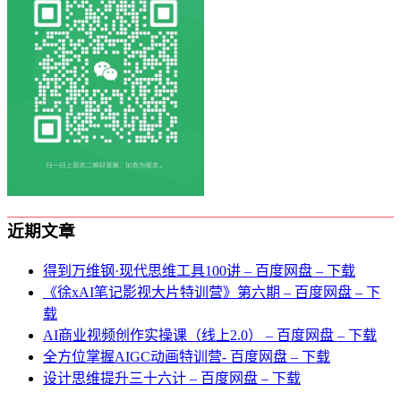
近期文章
得到万维钢·现代思维⼯具100讲 – 百度网盘 – 下载
《徐xAI笔记影视大片特训营》第六期 – 百度网盘 – 下
载
AI商业视频创作实操课（线上2.0） – 百度网盘 – 下载
全方位掌握AIGC动画特训营- 百度网盘 – 下载
设计思维提升三十六计 – 百度网盘 – 下载