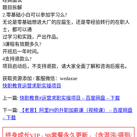
经典面试
题目拆解
2.零基础小白可以参加学习么?
无论是零基础想进大厂的应届生，还是零经验转行的在职人
士，都可以通
过学习和实践，产出作品。
3课程有效期多久?
开班后一年时间。
4支持退款么?
项目启动后，不支持退款，请大家全面了解和咨询后报名。
获取资源添加 / 客服微信：wedaxue
快职教育
运营求职实操项目
上一篇:
快职教育#运营求职实操项目 – 百度网盘 – 下载
下一篇:
【老曾】阿里P9的升职加薪课（视频课） – 百度网盘
– 下载
终身成长VIP - 98套餐永久更新 -（含混沌/得到/