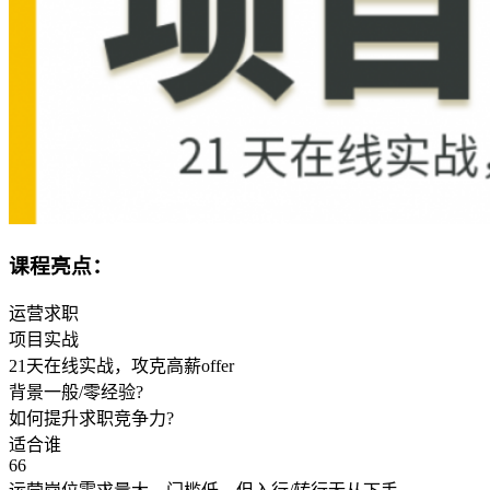
课程亮点：
运营求职
项目实战
21天在线实战，攻克高薪offer
背景一般/零经验?
如何提升求职竞争力?
适合谁
66