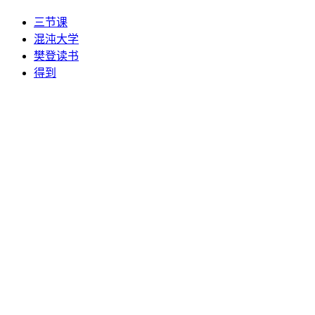
三节课
混沌大学
樊登读书
得到