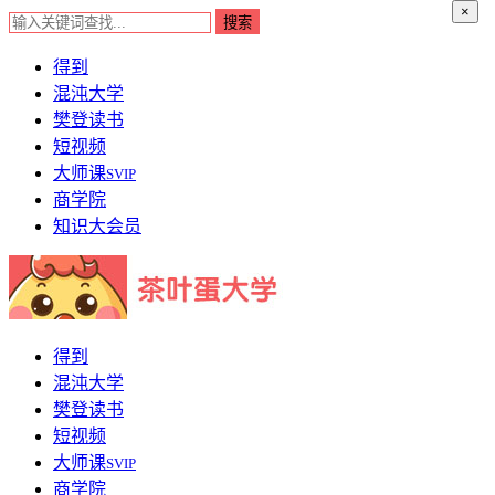
×
得到
混沌大学
樊登读书
短视频
大师课
SVIP
商学院
知识大会员
得到
混沌大学
樊登读书
短视频
大师课
SVIP
商学院