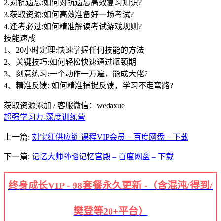
2.对抗遗忘:如何对抗遗忘高效复习知识?
3.获取资源:如何高效准备好一场考试?
4.逢考必过:如何精准解读考试游戏规则?
技能速成
1、20小时定理:快速掌握任何技能的方法
2、关键技巧:如何轻松快速通过瓶颈期
3、刻意练习:一个动作一万遍，能成大佬?
4、精准反馈: 如何精准捕捉反馈，学习不走弯路?
获取资源添加 / 客服微信：wedaxue
超强学习力-深度训练营
上一篇:
刘宝红供应链 课程VIP会员 – 百度网盘 – 下载
下一篇:
记忆大师孙韬记忆宫殿 – 百度网盘 – 下载
终身成长VIP - 98套餐永久更新 -（含混沌/得到/
樊登等20+平台）