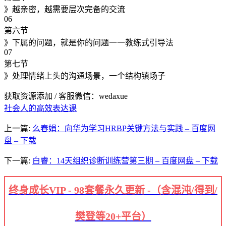
》越亲密，越需要层次完备的交流
06
第六节
》下属的问题，就是你的问题一一教练式引导法
07
第七节
》处理情绪上头的沟通场景，一个结构镇场子
获取资源添加 / 客服微信：wedaxue
社会人的高效表达课
上一篇:
么春娟：向华为学习HRBP关键方法与实践 – 百度网
盘 – 下载
下一篇:
白睿：14天组织诊断训练营第三期 – 百度网盘 – 下载
终身成长VIP - 98套餐永久更新 -（含混沌/得到/
樊登等20+平台）