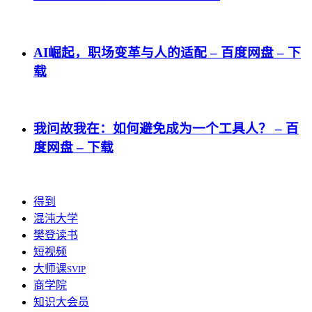
AI崛起，职场变革与人的适配 – 百度网盘 – 下
载
我问故我在：如何避免成为一个工具人？ – 百
度网盘 – 下载
得到
混沌大学
樊登读书
短视频
大师课
SVIP
商学院
知识大会员