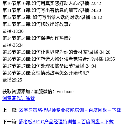
第10节第10课:如何用真实感打动人心?录播·22:42
第11节第11课:如何写出有信息的细节?录播·24:20
第12节第12课: 如何写出像人话的对话?录播·19:12
第13节第13课:如何修改出好故事?
录播·18:30
第14节第14课:如何保持创作热情?
录播·35:34
第15节第15课:如何让世界成为你的素材库?录播·34:20
第16节第16课:如何塑造人物让读者觉得合理?录播·19:55
第17节第17课:如何处理和储备细节?录播·24:04
第18节第18课:女性情感故事怎么开始构思?
录播29:25
获取资源添加 / 客服微信：wedaxue
创意写作训练营
上一篇:
6S学习策略指导师专业技能培训 – 百度网盘 – 下载
下一篇:
薛老板AIGC产品经理特训营 – 百度网盘 – 下载