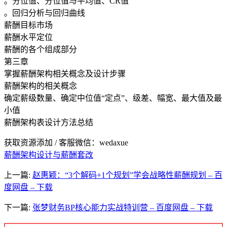
。分位值、分位值与平均值、CR值
。回归分析与回归曲线
薪酬目标市场
薪酬水平定位
薪酬的各个组成部分
第三章
掌握薪酬架构相关概念及设计步骤
薪酬架构的相关概念
确定薪级数量、确定中位值“定点”、级差、幅宽、最大值及最
小值
薪酬架构表设计方法总结
获取资源添加 / 客服微信：wedaxue
薪酬架构设计与薪酬套改
上一篇:
赵惠颖：“3个解码+1个规划”学会战略性薪酬规划 – 百
度网盘 – 下载
下一篇:
张梦财务BP核心能力实战特训营 – 百度网盘 – 下载