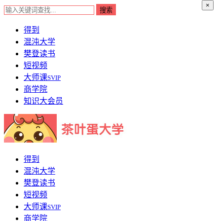
×
得到
混沌大学
樊登读书
短视频
大师课
SVIP
商学院
知识大会员
得到
混沌大学
樊登读书
短视频
大师课
SVIP
商学院