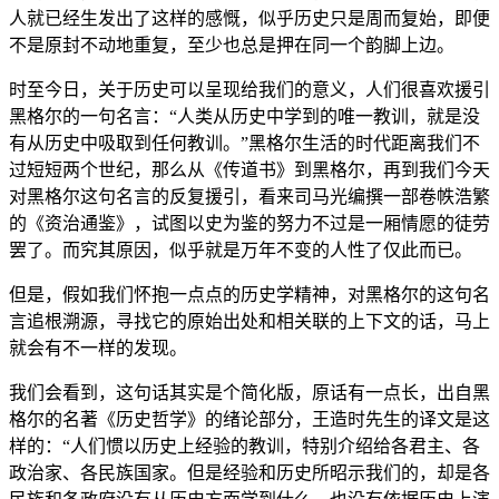
人就已经生发出了这样的感慨，似乎历史只是周而复始，即便
不是原封不动地重复，至少也总是押在同一个韵脚上边。
时至今日，关于历史可以呈现给我们的意义，人们很喜欢援引
黑格尔的一句名言：“人类从历史中学到的唯一教训，就是没
有从历史中吸取到任何教训。”黑格尔生活的时代距离我们不
过短短两个世纪，那么从《传道书》到黑格尔，再到我们今天
对黑格尔这句名言的反复援引，看来司马光编撰一部卷帙浩繁
的《资治通鉴》，试图以史为鉴的努力不过是一厢情愿的徒劳
罢了。而究其原因，似乎就是万年不变的人性了仅此而已。
但是，假如我们怀抱一点点的历史学精神，对黑格尔的这句名
言追根溯源，寻找它的原始出处和相关联的上下文的话，马上
就会有不一样的发现。
我们会看到，这句话其实是个简化版，原话有一点长，出自黑
格尔的名著《历史哲学》的绪论部分，王造时先生的译文是这
样的：“人们惯以历史上经验的教训，特别介绍给各君主、各
政治家、各民族国家。但是经验和历史所昭示我们的，却是各