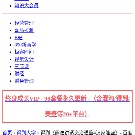
知识大会员
经营管理
喜马拉雅
B站
890新商学
极客时间
视觉设计
三节课
财经
财务管理
终身成长VIP - 98套餐永久更新 -（含混沌/得到/
樊登等20+平台）
首页
得到大学
得到《熊逸讲透资治通鉴4汉家隆盛》- 百度
>
>