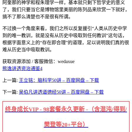
阿奎那的神学和程朱理学一样，基本就只剩下哲学史的意义
了，我们只要当它是博物馆里美丽的陈列品来欣赏一下就好，
搞不了那么清楚也不是很有所谓。
不过换一个角度来看，我们之所以反复援引“人类从历史中学
到的唯一教训，就是没有从历史中吸取到任何教训”这句话，
根据字面意义上的“存在即合理”的道理，足以说明我们真的很
难从历史当中吸取教训。
获取资源添加 / 客服微信：wedaxue
熊逸讲透资治通鉴4
上一篇:
王立铭：脑科学50讲 – 百度网盘 – 下载
下一篇:
吴伯凡讲透道德经50讲 – 百度网盘 – 下载
终身成长VIP - 98套餐永久更新 -（含混沌/得到/
樊登等20+平台）