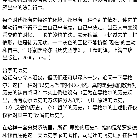
民族和各政府没有从历史方面学到什么，也没有依据历史上演
绎出来的法则行事。
每个时代都有它特殊的环境，都具有一种个别的情况，使它的
举动行事不得不全由自己来考虑，自己来决定。当重大事变纷
乘交迫的时候，一般的笼统的法则毫无裨益。回忆过去的同样
情形，也是徒劳无功。一个灰色的回忆不能抗衡‘现在’的生动
和自由。”（[德]黑格尔《历史哲学》，王造时译，上海书店
出版社，2000，p.6。）
哲学的历史
这话有点令人沮丧，但我们还可以深入一步，追问一下黑格
尔：这样一种对“以史为鉴”的不以为然，真的是要我们放弃对
历史的认真感吗？事实上倒也没有（因为在黑格尔的历史观
里，所有观察历史的方法被分为3类：（1）原始的历史，
（2）反省的历史，（3）哲学的历史，）黑格尔的上述批评仅
仅针对其中的“反省的历史”。
在这样一套分类系统里，所谓“原始的历史”，指的是希罗多德
和修昔底德这一类历史学家的著作，司马迁的《史记》在相当