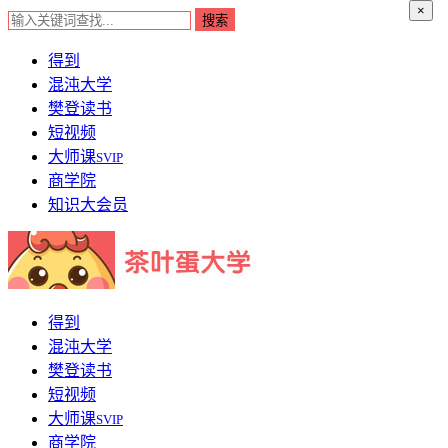
×
得到
混沌大学
樊登读书
短视频
大师课
SVIP
商学院
知识大会员
得到
混沌大学
樊登读书
短视频
大师课
SVIP
商学院