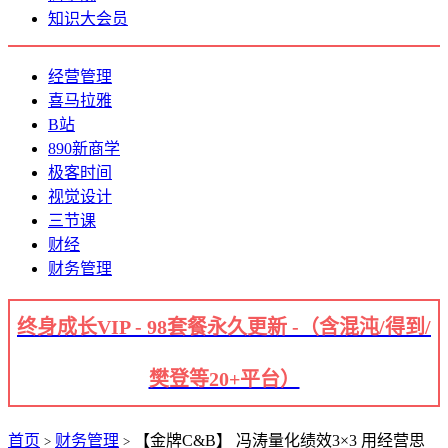
知识大会员
经营管理
喜马拉雅
B站
890新商学
极客时间
视觉设计
三节课
财经
财务管理
终身成长VIP - 98套餐永久更新 -（含混沌/得到/
樊登等20+平台）
首页
财务管理
【金牌C&B】 冯涛量化绩效3×3 用经营思
>
>