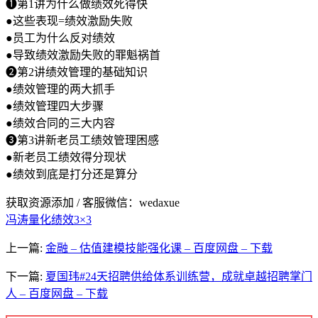
➊第1讲为什么做绩效死得快
●这些表现=绩效激励失败
●员工为什么反对绩效
●导致绩效激励失败的罪魁祸首
❷第2讲绩效管理的基础知识
●绩效管理的两大抓手
●绩效管理四大步骤
●绩效合同的三大内容
❸第3讲新老员工绩效管理困感
●新老员工绩效得分现状
●绩效到底是打分还是算分
获取资源添加 / 客服微信：wedaxue
冯涛量化绩效3×3
上一篇:
金融 – 估值建模技能强化课 – 百度网盘 – 下载
下一篇:
夏国玮#24天招聘供给体系训练营，成就卓越招聘掌门
人 – 百度网盘 – 下载