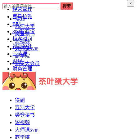
×
经营管理
喜马拉雅
得到
B站
混沌大学
890新商学
樊登读书
极客时间
短视频
视觉设计
大师课
SVIP
三节课
商学院
财经
知识大会员
财务管理
得到
混沌大学
樊登读书
短视频
大师课
SVIP
商学院