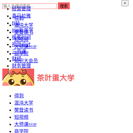
×
经营管理
喜马拉雅
得到
B站
混沌大学
890新商学
樊登读书
极客时间
短视频
视觉设计
大师课
SVIP
三节课
商学院
财经
知识大会员
财务管理
得到
混沌大学
樊登读书
短视频
大师课
SVIP
商学院