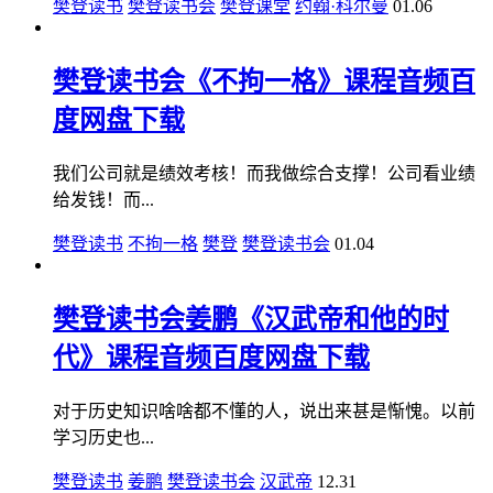
樊登读书
樊登读书会
樊登课堂
约翰·科尔曼
01.06
樊登读书会《不拘一格》课程音频百
度网盘下载
我们公司就是绩效考核！而我做综合支撑！公司看业绩
给发钱！而...
樊登读书
不拘一格
樊登
樊登读书会
01.04
樊登读书会姜鹏《汉武帝和他的时
代》课程音频百度网盘下载
对于历史知识啥啥都不懂的人，说出来甚是惭愧。以前
学习历史也...
樊登读书
姜鹏
樊登读书会
汉武帝
12.31