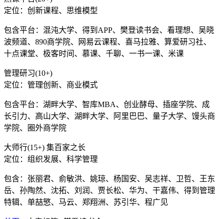
定位：创新课程、思维模型
包含平台：混沌大学、得到APP、樊登读书会、看理想、吴晓
波频道、890商学院、网易云课程、喜马拉雅、算爱研习社、
十点课堂、极客时间、慕课、千聊、一书一课、米课
管理研习(10+)
定位：管理创新、商业模式
包含平台：湖畔大学、智库MBA、创业酵母、插座学院、成
长引力、高山大学、湖畔大学、阿里巴巴、量子大学、馒头商
学院、圈外商学院
大师行(15+) 集百家之长
定位：组织发展、科学管理
包含：张丽君、俞敏洪、姚琼、杨国安、吴志祥、卫哲、王东
岳、孙陶然、沈拓、刘润、贾长松、华为、干嘉伟、得到管理
特辑、单喆慜、马云、郑翔洲、苏引华、程广见